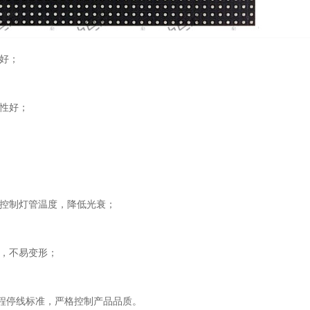
好；
性好；
效控制灯管温度，降低光衰；
匀，不易变形；
制程停线标准，严格控制产品品质。