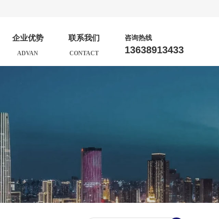
企业优势
联系我们
咨询热线
13638913433
ADVAN
CONTACT