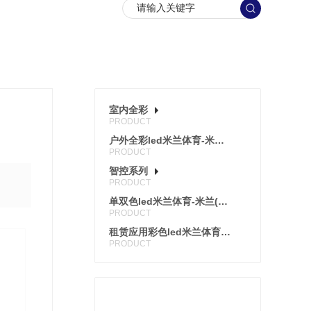
室内全彩
PRODUCT
户外全彩led米兰体育-米兰(中国)
PRODUCT
智控系列
PRODUCT
单双色led米兰体育-米兰(中国)
PRODUCT
租赁应用彩色led米兰体育-米兰(中国)
PRODUCT