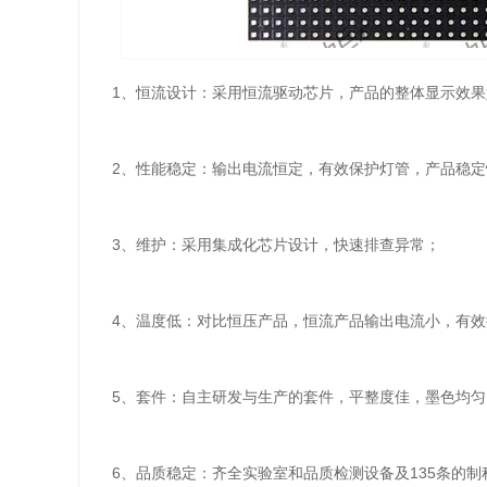
1、恒流设计：采用恒流驱动芯片，产品的整体显示效果
2、性能稳定：输出电流恒定，有效保护灯管，产品稳定
3、维护：采用集成化芯片设计，快速排查异常；
4、温度低：对比恒压产品，恒流产品输出电流小，有
5、套件：自主研发与生产的套件，平整度佳，墨色均
6、品质稳定：齐全实验室和品质检测设备及135条的