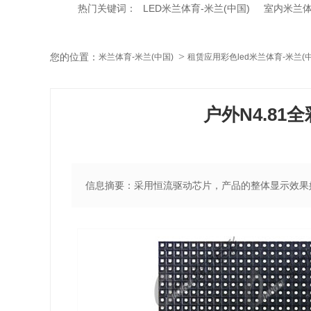
热门关键词：
LED米兰体育-米兰(中国)
室内米兰体
您的位置：
米兰体育-米兰(中国)
租赁应用彩色led米兰体育-米兰(中
户外N4.81
信息摘要：
采用恒流驱动芯片，产品的整体显示效果好