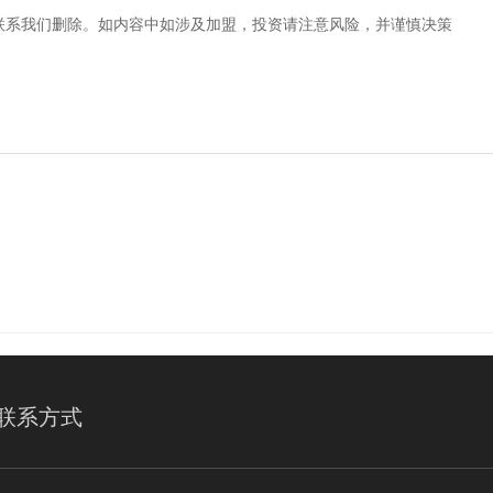
联系我们删除。如内容中如涉及加盟，投资请注意风险，并谨慎决策
联系方式