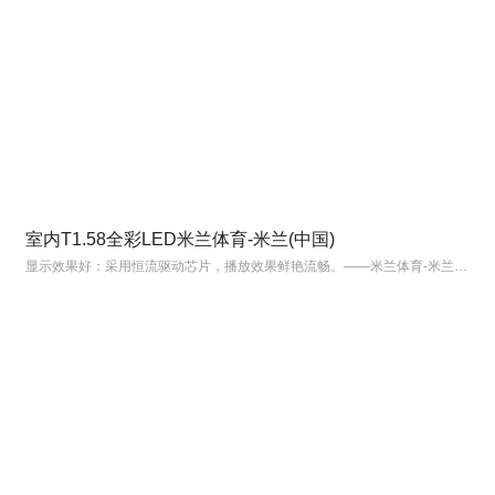
室内T1.58全彩LED米兰体育-米兰(中国)
显示效果好：采用恒流驱动芯片，播放效果鲜艳流畅。——米兰体育-米兰(中国)