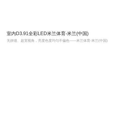
室内D3.91全彩LED米兰体育-米兰(中国)
无拼缝、超宽视角，亮度色度均匀不偏色——米兰体育-米兰(中国)