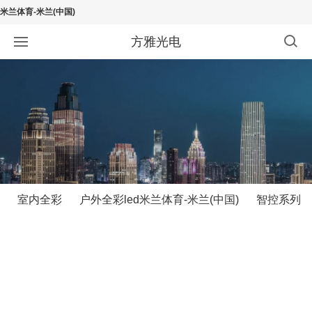
米兰体育-米兰(中国)
方雅光电
室内全彩
户外全彩led米兰体育-米兰(中国)
智控系列